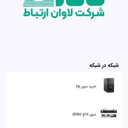
شبکه در شبکه
خرید سرور hp
سرور dl380 g10