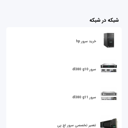
شبکه در شبکه
خرید سرور hp
سرور dl380 g10
سرور dl380 g11
تعمیر تخصصی سرور اچ پی