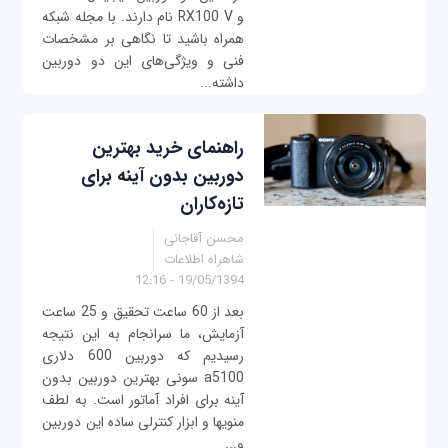
و RX100 V نام دارند. با مجله شبکه
همراه باشید تا نگاهی بر مشخصات
فنی و ویژگی‌های این دو دوربین
داشته...
راهنمای خرید بهترین
دوربين بدون آینه برای
تازه‌کاران
محسن آقاجانی
شاهراه اطلاعات
19/05/1394 - 12:16
بعد از 60 ساعت تحقيق و 25 ساعت
آزمايش، ما سرانجام به این نتیجه
رسیدیم که دوربين 600 دلاری
a5100 سونی بهترین دوربين بدون
آینه برای افراد آماتور است. به لطف
منوی‎ها و ابزار کنترلی ساده این دوربين
و...