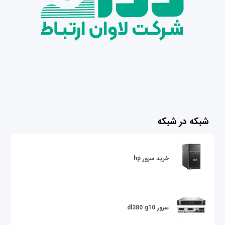
شبکه در شبکه
خرید سرور hp
سرور dl380 g10