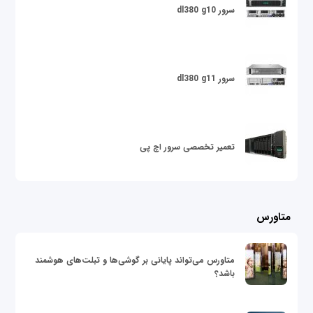
سرور dl380 g10
سرور dl380 g11
تعمیر تخصصی سرور اچ پی
متاورس
متاورس می‌تواند پایانی بر گوشی‌ها و تبلت‌های هوشمند
باشد؟