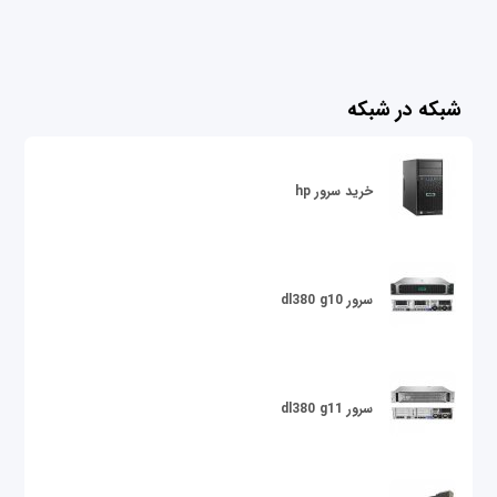
شبکه در شبکه
خرید سرور hp
سرور dl380 g10
سرور dl380 g11