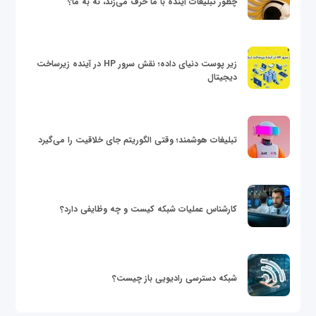
چطور تبلیغات آینده با ما حرف می‌زند، نه به ما؟
زیر پوست دنیای داده؛ نقش سرور HP در آینده زیرساخت
دیجیتال
تبلیغات هوشمند؛ وقتی الگوریتم جای خلاقیت را می‌گیرد
کارشناس عملیات شبکه کیست و چه وظایفی دارد؟
شبکه دسترسی رادیویی باز چیست؟