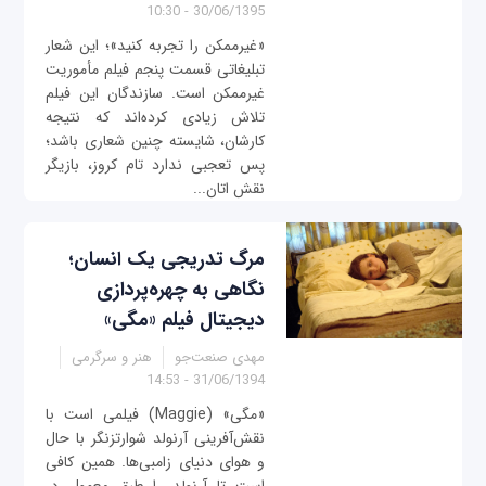
30/06/1395 - 10:30
«غیرممکن را تجربه کنید»؛ این شعار
تبلیغاتی قسمت پنجم فیلم مأموریت
غیرممکن است. سازندگان این فیلم
تلاش زیادی کرده‌اند که نتیجه
کارشان، شایسته چنین شعاری باشد؛
پس تعجبی ندارد تام کروز، بازیگر
نقش اتان...
مرگ تدریجی یک انسان؛
نگاهی به چهره‌پردازی
دیجیتال فیلم «مگی»
مهدی صنعت‌جو
هنر و سرگرمی
31/06/1394 - 14:53
«مگی» (Maggie) فیلمی ‌است با
نقش‌آفرینی آرنولد شوارتزنگر با حال
و هوای دنیای زامبی‌ها. همین کافی