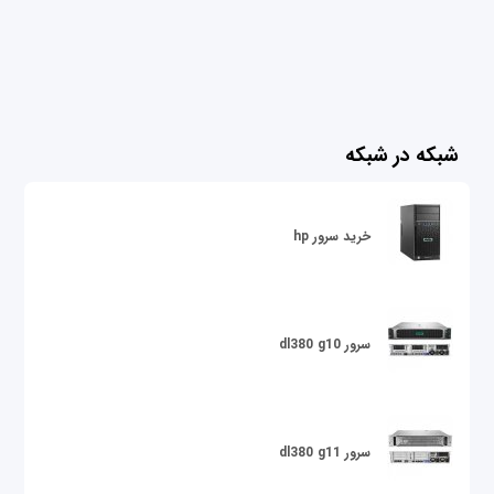
شبکه در شبکه
خرید سرور hp
سرور dl380 g10
سرور dl380 g11