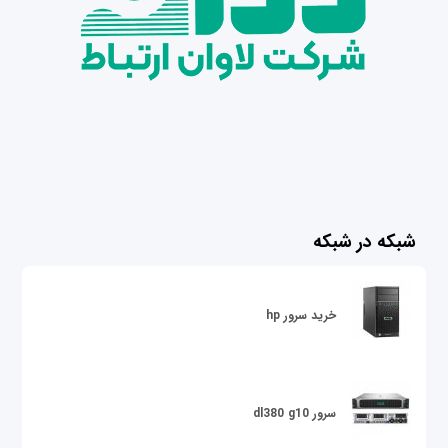
شبکه در شبکه
خرید سرور hp
سرور dl380 g10