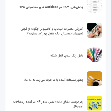
چالش‌های RAM در Workloadهای محاسباتی HPC
آموزش تعمیرات لپ‌تاپ و کامپیوتر؛ چگونه از گرانی
تجهیزات دیجیتال، یک شغل پردرآمد بسازیم؟
دلیل رنگ بندی کابل شبکه
چطور تبلیغات آینده با ما حرف می‌زند، نه به ما؟
زیر پوست دنیای داده؛ نقش سرور HP در آینده زیرساخت
دیجیتال