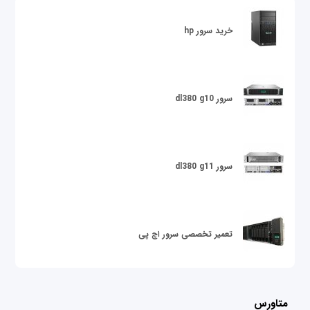
خرید سرور hp
سرور dl380 g10
سرور dl380 g11
تعمیر تخصصی سرور اچ پی
متاورس