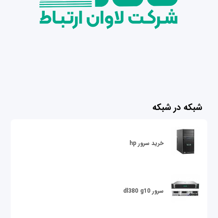
شبکه در شبکه
خرید سرور hp
سرور dl380 g10