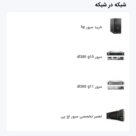
شبکه در شبکه
خرید سرور hp
سرور dl380 g10
سرور dl380 g11
تعمیر تخصصی سرور اچ پی