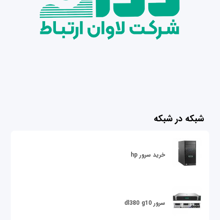
شبکه در شبکه
خرید سرور hp
سرور dl380 g10