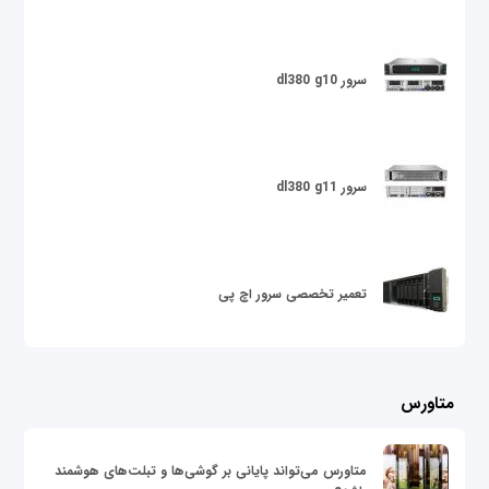
سرور dl380 g10
سرور dl380 g11
تعمیر تخصصی سرور اچ پی
متاورس
متاورس می‌تواند پایانی بر گوشی‌ها و تبلت‌های هوشمند