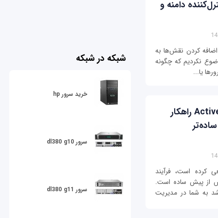
ندوز سرور 2019 به کنترل‌کننده دامنه و
ر 2019 به شما نحوه اضافه کردن نقش‌ها به
شبکه در شبکه
موضوع نکردیم که چگونه
رها یا...
خرید سرور hp
Active Directory Administrative Center راهکار
دیریت ساده‌تر
سرور dl380 g10
ت با طراحی ویندوز سرور 2019 سعی کرده است، فرآیند
یش از پیش ساده است.
سرور dl380 g11
 شد به شما در مدیریت