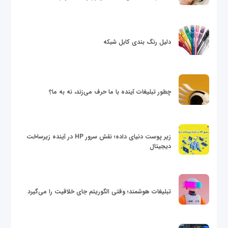
دلیل رنگ بندی کابل شبکه
چطور تبلیغات آینده با ما حرف می‌زند، نه به ما؟
زیر پوست دنیای داده؛ نقش سرور HP در آینده زیرساخت
دیجیتال
تبلیغات هوشمند؛ وقتی الگوریتم جای خلاقیت را می‌گیرد