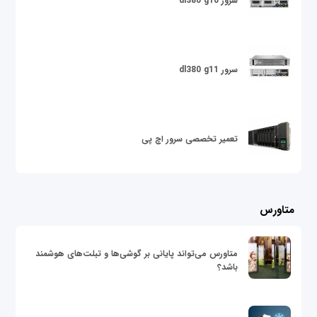
سرور dl380 g10
سرور dl380 g11
تعمیر تخصصی سرور اچ پی
متاورس
متاورس می‌تواند پایانی بر گوشی‌ها و تبلت‌های هوشمند
باشد؟