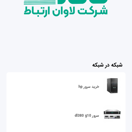
شبکه در شبکه
خرید سرور hp
سرور dl380 g10