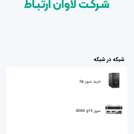
شبکه در شبکه
خرید سرور hp
سرور dl380 g10