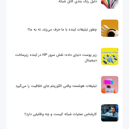
دلیل رنگ بندی کابل شبکه
چطور تبلیغات آینده با ما حرف می‌زند، نه به ما؟
زیر پوست دنیای داده؛ نقش سرور HP در آینده زیرساخت
دیجیتال
تبلیغات هوشمند؛ وقتی الگوریتم جای خلاقیت را می‌گیرد
کارشناس عملیات شبکه کیست و چه وظایفی دارد؟