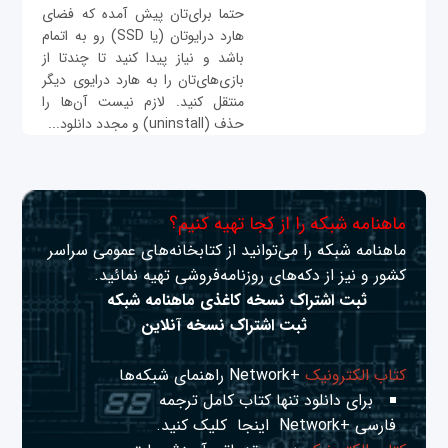
حتما برای‌تان پیش آمده که فضای
هارد درایوتان (یا SSD) رو به اتمام
باشد و نیاز پیدا کنید تا چندتا از
بازی‌های‌تان را به هارد درایوی دیگر
منتقل کنید. لازم نیست آن‌ها را
حذف (uninstall) و مجدد دانلود...
ماهنامه شبکه را از کجا تهیه کنیم؟
ماهنامه شبکه را می‌توانید از کتابخانه‌های عمومی سراسر
کشور و نیز از دکه‌های روزنامه‌فروشی تهیه نمائید.
ثبت اشتراک نسخه کاغذی ماهنامه شبکه
ثبت اشتراک نسخه آنلاین
کتاب الکترونیک
+Network راهنمای شبکه‌ها
برای دانلود تنها کتاب کامل ترجمه
فارسی +Network
اینجا
کلیک کنید.