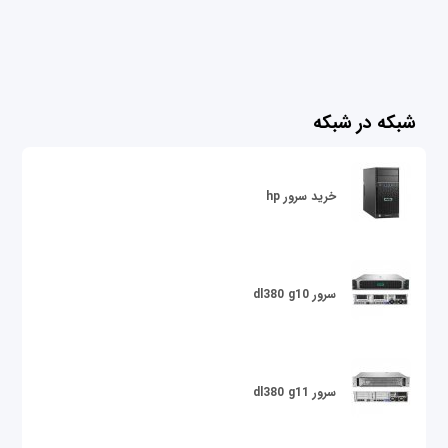
شبکه در شبکه
خرید سرور hp
سرور dl380 g10
سرور dl380 g11