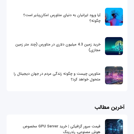
آیا ورود ایرانیان به دنیای متاورس امکان‌پذیر است؟
چگونه؟
خرید زمین 4.3 میلیون دلاری در متاورس (چند متر زمین
مجازی)
متاورس چیست و چگونه زندگی مردم در جهان دیجیتال را
متحول خواهد کرد؟
آخرین مطالب
قیمت سرور گرافیکی | خرید GPU Server مخصوص
هوش مصنوعی، رندرینگ