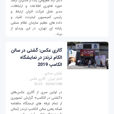
دکتر آزاد معروفی یک از مدیران ارشد
حوزه فناوری اطلاعات و ارتباطات،
مدیر عامل شرکت لاوان ارتباط و
رئیس کمیسیون اینترنت اشیاء و
داده های عظیم سازمان نظام صنفی
رایانه ای تهران، در این ویدئو از
برند...
گالری عکس: گشتی در سالن
الکام ترندز در نمایشگاه
الکامپ 2019
شایان حدادی
اخبار ایران
گالری عکس
28/04/1398 - 02:25
در اولین سری از گالری عکس‌های
«گشتی در الکامپ» گزارش تصویری
از تمام غرفه های ایستگاه ماهنامه
شبکه یعنی سالن الکامپ ترندز (سالن