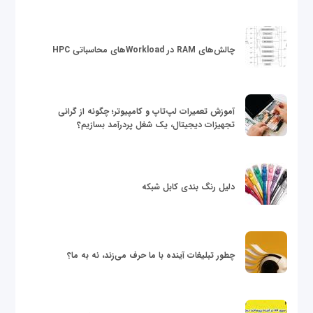
چالش‌های RAM در Workloadهای محاسباتی HPC
آموزش تعمیرات لپ‌تاپ و کامپیوتر؛ چگونه از گرانی
تجهیزات دیجیتال، یک شغل پردرآمد بسازیم؟
دلیل رنگ بندی کابل شبکه
چطور تبلیغات آینده با ما حرف می‌زند، نه به ما؟