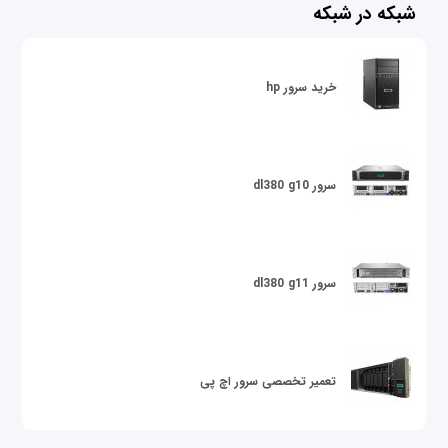
شبکه در شبکه
خرید سرور hp
سرور dl380 g10
سرور dl380 g11
تعمیر تخصصی سرور اچ پی