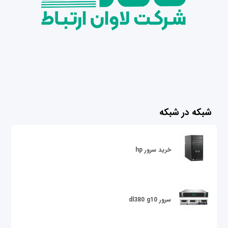
شبکه در شبکه
خرید سرور hp
سرور dl380 g10