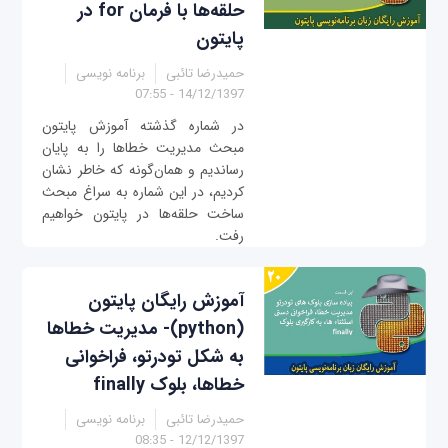
حلقه‌ها با فرمان for در
پایتون
حمیدرضا تائبی
برنامه نویسی
14/12/1397 - 07:55
در شماره گذشته آموزش پایتون
مبحث مدیریت خطاها را به پایان
رساندیم و همان‌گونه که خاطر نشان
کردیم، در این شماره به سراغ مبحث
ساخت حلقه‌ها در پایتون خواهیم
رفت.
آموزش رایگان پایتون
(python)- مدیریت خطاها
به شکل تودرتو، فراخوانی
خطاها، بلوک finally
حمیدرضا تائبی
برنامه نویسی
12/12/1397 - 08:35