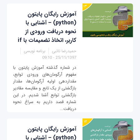
آموزش رایگان پایتون
(python) – آشنایی با
نحوه دریافت ورودی از
کاربر، اتخاذ تضمیمات با if
حمیدرضا تائبی
برنامه نویسی
25/11/1397 - 09:10
در شماره گذشته آموزش پایتون با
مفهوم آرگومان‌های ورودی توابع،
مقداردهی اولیه آرگومان‌ها، مقدار
بازگشتی از یک تابع و مقایسه مقادیر
بازگشتی توابع آشنا شدیم. در این
شماره قصد داریم به سراغ نحوه
دریافت...
آموزش رایگان پایتون
(python) – آشنایی با