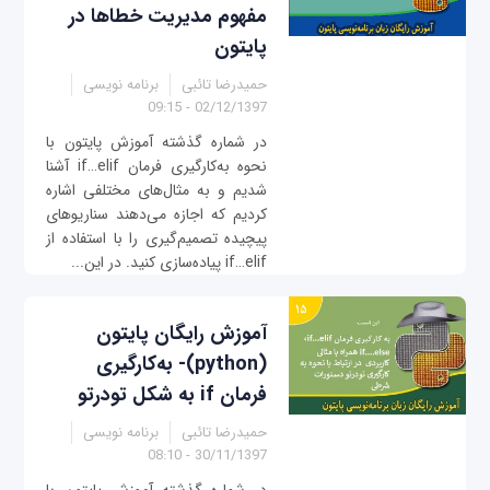
مفهوم مدیریت خطاها در
پایتون
حمیدرضا تائبی
برنامه نویسی
02/12/1397 - 09:15
در شماره گذشته آموزش پایتون با
نحوه به‌کارگیری فرمان if…elif آشنا
شدیم و به مثال‌های مختلفی اشاره
کردیم که اجازه می‌دهند سناریوهای
پیچیده تصمیم‌گیری را با استفاده از
if…elif پیاده‌سازی کنید. در این...
آموزش رایگان پایتون
(python)- به‌کارگیری
فرمان if به شکل تودرتو
حمیدرضا تائبی
برنامه نویسی
30/11/1397 - 08:10