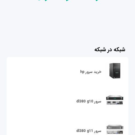
شبکه در شبکه
خرید سرور hp
سرور dl380 g10
سرور dl380 g11