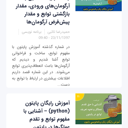
آرگومان‌های ورودی، مقدار
بازگشتی توابع و مقدار
پیش‌فرض آرگومان‌ها
حمیدرضا تائبی
برنامه نویسی
23/11/1397 - 09:40
در شماره گذشته آموزش پایتون با
مفهوم توابع، ساخت و فراخوانی
توابع آشنا شدیم و دیدیم که
آرگومان‌ها باعث انعطاف‌پذیری توابع
می‌شوند. در این شماره قصد داریم
اطلاعات بیشتری در ارتباط با توابع به
دست...
آموزش رایگان پایتون
(python) – آشنایی با
مفهوم توابع و تقدم
عملگرها در پایتون