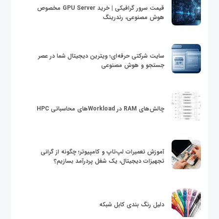
قیمت سرور گرافیکی | خرید GPU Server مخصوص
هوش مصنوعی، رندرینگ
سایت شرکتی حرفه‌ای؛ ویترین دیجیتال شما در عصر
جستجو و هوش مصنوعی
چالش‌های RAM در Workloadهای محاسباتی HPC
آموزش تعمیرات لپ‌تاپ و کامپیوتر؛ چگونه از گرانی
تجهیزات دیجیتال، یک شغل پردرآمد بسازیم؟
دلیل رنگ بندی کابل شبکه