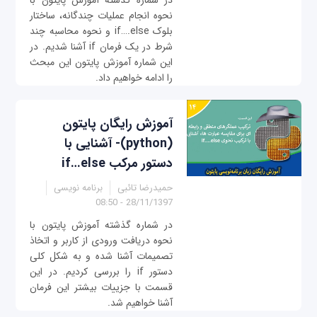
در شماره گذشته آموزش پایتون با
نحوه انجام عملیات چندگانه، ساختار
بلوک if….else و نحوه محاسبه چند
شرط در یک فرمان if آشنا شدیم. در
این شماره آموزش پایتون این مبحث
را ادامه خواهیم داد.
آموزش رایگان پایتون
(python)- آشنایی با
دستور مرکب if…else
حمیدرضا تائبی
برنامه نویسی
28/11/1397 - 08:50
در شماره گذشته آموزش پایتون با
نحوه دریافت ورودی از کاربر و اتخاذ
تصمیمات آشنا شده و به شکل کلی
دستور if را بررسی کردیم. در این
قسمت با جزییات بیشتر این فرمان
آشنا خواهیم شد.