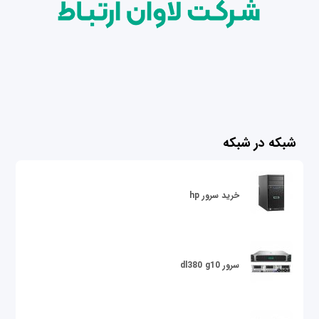
شبکه در شبکه
خرید سرور hp
سرور dl380 g10