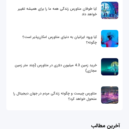
آیا طوفان متاورس زندگی همه ما را برای همیشه تغییر
خواهد داد
آیا ورود ایرانیان به دنیای متاورس امکان‌پذیر است؟
چگونه؟
خرید زمین 4.3 میلیون دلاری در متاورس (چند متر زمین
مجازی)
متاورس چیست و چگونه زندگی مردم در جهان دیجیتال را
متحول خواهد کرد؟
آخرین مطالب