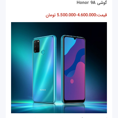
گوشی Honor 9A
قیمت:4.600.000-5.500.000 تومان