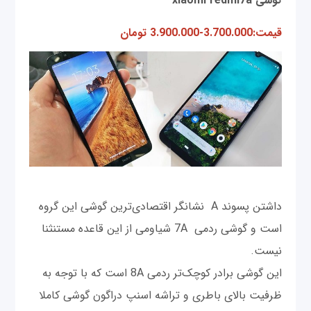
گوشی xiaomi redmi7a
قیمت:3.700.000-3.900.000 تومان
داشتن پسوند A نشانگر اقتصادی‌ترین گوشی این گروه
است و گوشی ردمی 7A شیاومی از این قاعده مستنثنا
نیست.
این گوشی برادر کوچک‌تر ردمی 8A است که با توجه به
ظرفیت بالای باطری و تراشه اسنپ دراگون گوشی کاملا