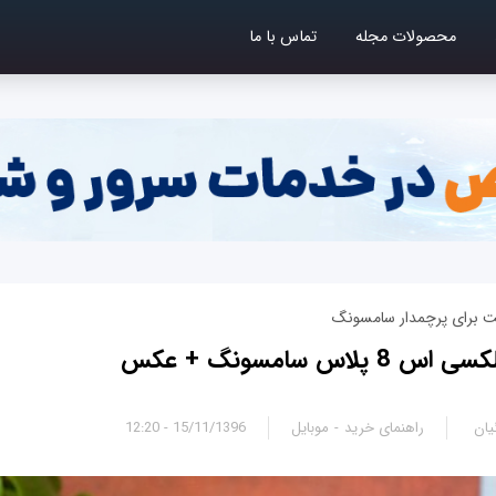
محصولات مجله
تماس با ما
برای پرچمدار سامسونگ
لاس سامسونگ + عکس
یان
راهنمای خرید
موبایل
15/11/1396 - 12:20