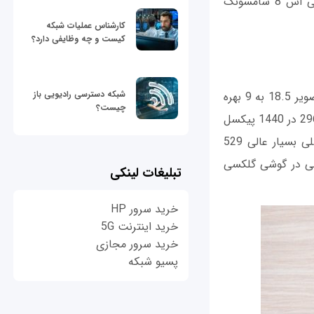
نباید از قلم بیفتد. به صورت کلی اگر بخواهید به طراحی، ظاهر و کیفیت ساخت گلکسی اس 8 سامسونگ
کارشناس عملیات شبکه
کیست و چه وظایفی دارد؟
شبکه دسترسی رادیویی باز
گلکسی اس 8 پلاس سامسونگ از یک صفحه نمایش 6.2 اینچی بدون حاشیه با نسبت تصویر 18.5 به 9 بهره
چیست؟
می‌برد. نمایشگر این گوشی از نوع سوپر آمولد (Super AMOLED) است و وضوح تصویر 2960 در 1440 پیکسل
را ارائه می‌کند. این موضوع سبب شده که صفحه نمایش بزرگ گوشی مذکور تراکم پیکسلی بسیار عالی 529
الی در گوشی گلکسی
تبلیغات لینکی
خرید سرور HP
خرید اینترنت 5G
خرید سرور مجازی
پسیو شبکه