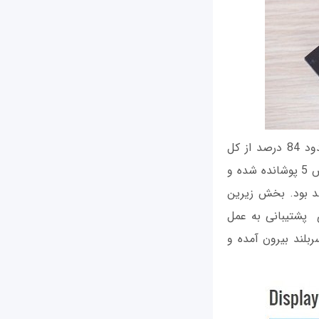
همانطور که قبلا هم اشاره داشتیم نمایشگر این گوشی بدون حاشیه بوده و چیزی در حدود 84 درصد از کل
مساحت پنل جلوی دستگاه را در بر می‌گیرد. ضمنا روی نمایشگر گوشی با شیشه گوریلاگلس 5 پوشانده شده و
آن قابل استفاده خواهد بود. بخش زیرین
عدی پشتیبانی به عمل
وشی در بررسی‌های مربوط به روشنایی (Brightness) هم سربلند بیرون آمده و