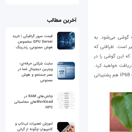
آخرین مطالب
قیمت سرور گرافیکی | خرید
 گوشی می‌شود. به
GPU Server مخصوص
 ساخت گلکسی اس 8 سامسونگ کم‌نظیر است. ظرافتی که
هوش مصنوعی، رندرینگ
که این گوشی را در
سایت شرکتی حرفه‌ای؛
ریافت خواهید کرد.
ویترین دیجیتال شما در
بدنه گلکسی اس 8 پلاس از ترکشی شیشه و فلز ساخته شده و دستگاه از استاندارد ضد آب IP68 هم پشتیبانی
عصر جستجو و هوش
مصنوعی
چالش‌های RAM در
Workloadهای محاسباتی
HPC
آموزش تعمیرات لپ‌تاپ و
کامپیوتر؛ چگونه از گرانی