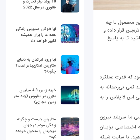
10 روند برتر تجارت و
فناوری در سال 2022
ا این محصول تا چه
آیا طوفان متاورس زندگی
ه‌بین قرار داده و
همه ما را برای همیشه
اه باشید تا به پاسخ
تغییر خواهد داد
آیا ورود ایرانیان به دنیای
متاورس امکان‌پذیر است؟
چگونه؟
ی‌شود که قدرت عملکرد
د کمی بی‌رحمانه به
خرید زمین 4.3 میلیون
موضوع نگاه شود! این دقیقا کاری است که ما قصد داریم در این مقاله انجام دهیم و گلکسی اس 8 پلاس را به
دلاری در متاورس (چند متر
زمین مجازی)
 بررسی ما سربلند بیرون
متاورس چیست و چگونه
زندگی مردم در جهان
ه اختصاصی برایتان
دیجیتال را متحول خواهد
دهید. با سایت شبکه
کرد؟