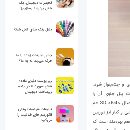
تجهیزات دیجیتال، یک
شغل پردرآمد بسازیم؟
دلیل رنگ بندی کابل شبکه
چطور تبلیغات آینده با ما
حرف می‌زند، نه به ما؟
زیر پوست دنیای داده؛
هر دستگاه براق و چشم‌نواز شود.
نقش سرور HP در آینده
زیرساخت دیجیتال
 تقریبا 84 درصد از کل مساحت پنل جلوی آن را
پوشانده هم سبب می‌شود تا گوشی ظاهری شیک‌تر و مدرن‌تر داشته باشد. دستگاه از اتصال حافظه SD هم
تبلیغات هوشمند؛ وقتی
و کنار لنز دوربین
الگوریتم جای خلاقیت را
می‌گیرد
م بهره‌مند است که