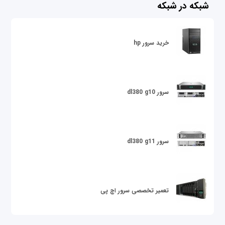
شبکه در شبکه
خرید سرور hp
سرور dl380 g10
سرور dl380 g11
تعمیر تخصصی سرور اچ پی