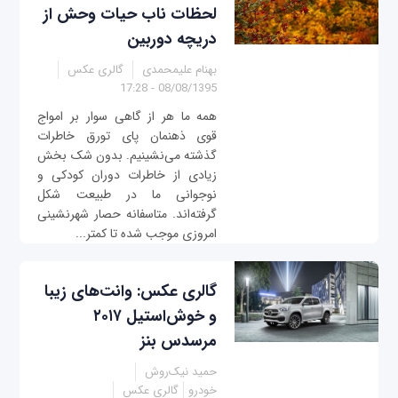
لحظات ناب حیات وحش از
دریچه دوربین
بهنام علیمحمدی
گالری عکس
08/08/1395 - 17:28
همه ما هر از گاهی سوار بر امواج
قوی ذهنمان پای تورق خاطرات
گذشته می‌نشینیم. بدون شک بخش
زیادی از خاطرات دوران کودکی و
نوجوانی ما در طبیعت شکل
گرفته‌اند. متاسفانه حصار شهرنشینی
امروزی موجب شده تا کمتر...
گالری عکس: وانت‌های زیبا
و خوش‌استیل ۲۰۱۷
مرسدس بنز
حمید نیک‌روش
خودرو
گالری عکس