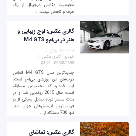
محبوبیت عکاسی دیجیتال از یک
طرف و کاهش قیمت...
گالری عکس: اوج زیبایی و
هنر در بی‌ام‌و M4 GTS
حمید نیک‌روش
خودرو
گالری عکس
09/08/1395 - 03:42
جدیدترین مدل M4 GTS الماس
درخشان این روزهای بی‌ام‌و است.
این خودرو که مخصوص مسابقه
است؛ سال 2015 رونمایی شد و در
مدت بسیار کوتاه تبدیل به‌یکی از پر
فروش‌ترین اتومبیل‌های جهان شد.
تنها 700 دستگاه از...
گالری عکس: تماشای