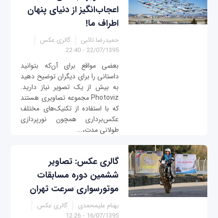
اعجاب‌انگیز از دنیای پنهان
اطراف ما!
حمیدرضا تائبی
گالری عکس
22/07/1395 - 22:40
بعضی مواقع برای آن‌که بتوانید
داستانی را برای دیگران توضیح دهید
به بیش از یک تصویر نیاز دارید.
Photoviz مجموعه تصاویری هستند
که با استفاده از تکنیک‌های مختلف
عکس‌برداری همچون نورپردازی
طولانی مدت،...
گالری عکس: تصاویر
ششمین دوره مسابقات
موتورسواری سرعت تهران
بهنام علیمحمدی
گالری عکس
16/07/1395 - 12:26