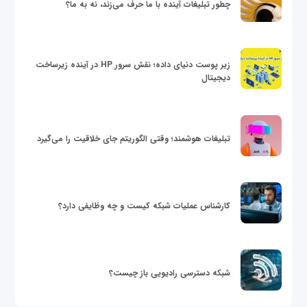
چطور تبلیغات آینده با ما حرف می‌زند، نه به ما؟
زیر پوست دنیای داده؛ نقش سرور HP در آینده زیرساخت
دیجیتال
تبلیغات هوشمند؛ وقتی الگوریتم جای خلاقیت را می‌گیرد
کارشناس عملیات شبکه کیست و چه وظایفی دارد؟
شبکه دسترسی رادیویی باز چیست؟