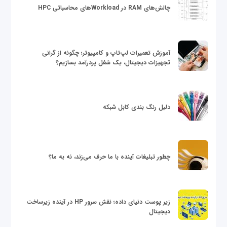
چالش‌های RAM در Workloadهای محاسباتی HPC
آموزش تعمیرات لپ‌تاپ و کامپیوتر؛ چگونه از گرانی
تجهیزات دیجیتال، یک شغل پردرآمد بسازیم؟
دلیل رنگ بندی کابل شبکه
چطور تبلیغات آینده با ما حرف می‌زند، نه به ما؟
زیر پوست دنیای داده؛ نقش سرور HP در آینده زیرساخت
دیجیتال