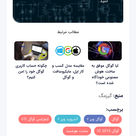
کنید.
مطالب مرتبط
آیا گوگل موفق به
مقایسه مدل کسب و
چگونه حساب کاربری
ساخت هوش
کار اپل، مایکروسافت
گوگل خود را امن
مصنوعی خودآگاه
و گوگل
کنیم؟
شده است؟
منبع:
گیزمگ
برچسب:
گوگل
گوگل ویر ۲
آندروید ویر ۲
کنفرانس گوگل I/O
گوگل IO 2016
ساعت هوشمند