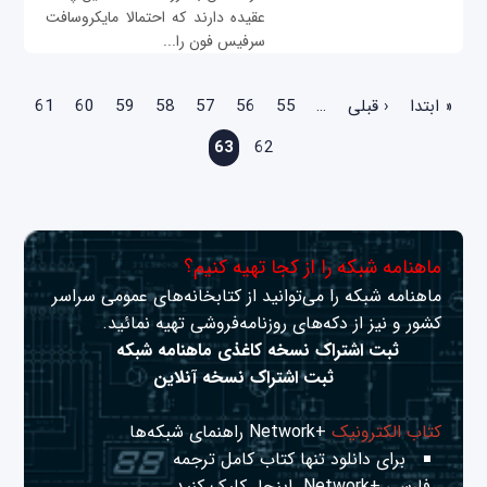
عقیده دارند که احتمالا مایکروسافت
سرفیس فون را...
صفحه‌ها
« ابتدا
‹ قبلی
…
55
56
57
58
59
60
61
63
62
ماهنامه شبکه را از کجا تهیه کنیم؟
ماهنامه شبکه را می‌توانید از کتابخانه‌های عمومی سراسر
کشور و نیز از دکه‌های روزنامه‌فروشی تهیه نمائید.
ثبت اشتراک نسخه کاغذی ماهنامه شبکه
ثبت اشتراک نسخه آنلاین
کتاب الکترونیک
+Network راهنمای شبکه‌ها
برای دانلود تنها کتاب کامل ترجمه
فارسی +Network
اینجا
کلیک کنید.