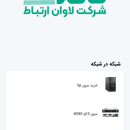
شبکه در شبکه
خرید سرور hp
سرور dl380 g10