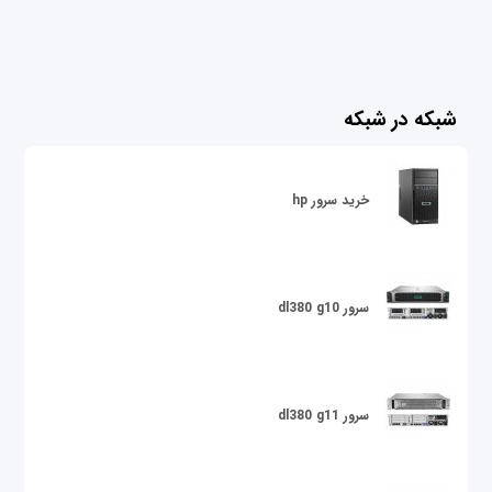
شبکه در شبکه
خرید سرور hp
سرور dl380 g10
سرور dl380 g11