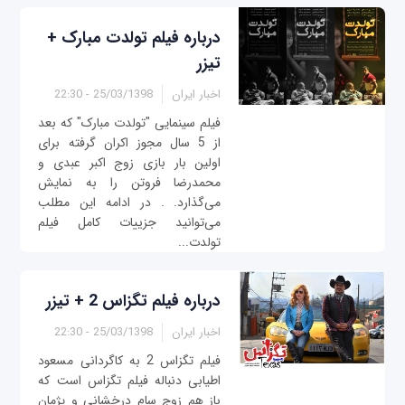
درباره فیلم تولدت مبارک +
تیزر
اخبار ایران
25/03/1398 - 22:30
فیلم سینمایی "تولدت مبارک" که بعد
از 5 سال مجوز اکران گرفته برای
اولین بار بازی زوج اکبر عبدی و
محمدرضا فروتن را به نمایش
می‌گذارد. . در ادامه این مطلب
می‌توانید جزییات کامل فیلم
تولدت...
درباره فیلم تگزاس 2 + تیزر
اخبار ایران
25/03/1398 - 22:30
فیلم تگزاس 2 به کاگردانی مسعود
اطیابی دنباله فیلم تگزاس است که
باز هم زوج سام درخشانی و پژمان