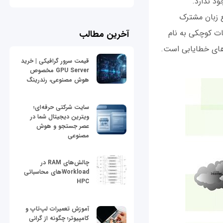
د ندارد.
ع زبان مشترک
ات کوچکی به نام
آخرین مطالب
ده‌های خطایابی است.
قیمت سرور گرافیکی | خرید
GPU Server مخصوص
هوش مصنوعی، رندرینگ
سایت شرکتی حرفه‌ای؛
ویترین دیجیتال شما در
عصر جستجو و هوش
مصنوعی
چالش‌های RAM در
Workloadهای محاسباتی
HPC
آموزش تعمیرات لپ‌تاپ و
کامپیوتر؛ چگونه از گرانی