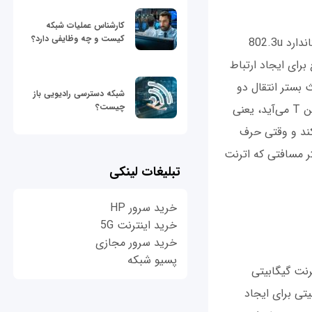
کارشناس عملیات شبکه
کیست و چه وظایفی دارد؟
اترنت سریع (Fast Ethernet) در واقع نسل دوم اترنت است که در سال 1995 در قالب استاندارد 802.3u
 اترنت سریع برای ایجاد ارتباط
ث بستر انتقال دو
شبکه دسترسی رادیویی باز
چیست؟
نوع است: اترنت 100BASE-TX و اترنت 100BASE-FX. وقتی پس از واژه BASE حرف لاتین T می‌آید، یعنی
ه (twisted pair) به هم متصل می‌کند و وقتی حرف
 هم متصل می‌شوند. حداکثر مسافتی که اترنت
تبلیغات لینکی
خرید سرور HP
خرید اینترنت 5G
خرید سرور مجازی
پسیو شبکه
 در اترنت گیگابیتی
تی برای ایجاد