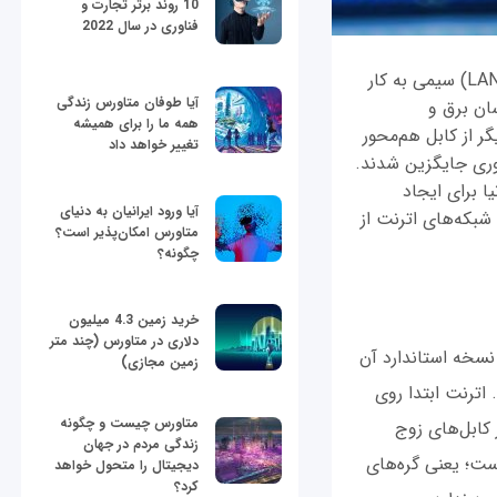
10 روند برتر تجارت و
فناوری در سال 2022
اترنت (Ethernet)، به مجموعه‌ فناوری‌هایی گفته می‌شود که برای ایجاد شبکه‌های محلی (LAN) سیمی به کار
آیا طوفان متاورس زندگی
) انجمن مهندسان برق و
همه ما را برای همیشه
یگر از کابل‌ هم‌محور
تغییر خواهد داد
نوری جایگزین شدند.
ا برای ایجاد
آیا ورود ایرانیان به دنیای
شبکه‌های اترنت از
متاورس امکان‌پذیر است؟
چگونه؟
خرید زمین 4.3 میلیون
دلاری در متاورس (چند متر
 نخستین نسخه استاندارد آن
زمین مجازی)
 برق و الکترونیک تحت عنوان IEEE 802.3 ارائه شد. اترنت ابتدا روی
متاورس چیست و چگونه
 کابل‌های زوج
زندگی مردم در جهان
ست؛ یعنی گره‌های
دیجیتال را متحول خواهد
کرد؟