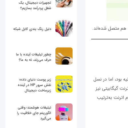
تجهیزات دیجیتال، یک
شغل پردرآمد بسازیم؟
دلیل رنگ بندی کابل شبکه
چطور تبلیغات آینده با ما
حرف می‌زند، نه به ما؟
ت که 10BASE5 نام داشت، 10 مگابیت بر ثانیه بود، اما در نسل
زیر پوست دنیای داده؛
نقش سرور HP در آینده
آن اترنت گیگابیتی نیز
زیرساخت دیجیتال
 اترنت به‌ترتیب
تبلیغات هوشمند؛ وقتی
الگوریتم جای خلاقیت را
می‌گیرد