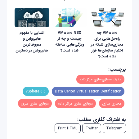
VMware چه
VMware NSX
آشنایی با مفهوم
راه‌حل‌هایی برای
چیست و چه از
هایپروایزر و
مجازی‌سازی شبکه در
ویژگی‌هایی ساخته
معروف‌ترین
اختیار سازمان‌ها قرار
شده است؟
هایپروایزر در دسترس
داده است؟
برچسب:
مدرک مجازی‌سازی مرکز داده
vSphere 6.5
Data Center Virtualization Certification
مجازی سازی
مجازی سازی مراکز داده
مجازی سازی سرور
به اشتراک گذاری مطلب:
Print HTML
Twitter
Telegram