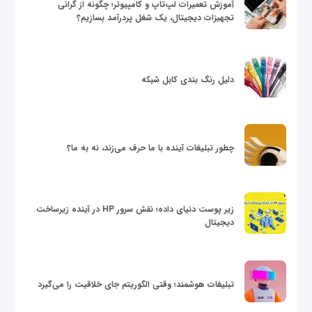
آموزش تعمیرات لپ‌تاپ و کامپیوتر؛ چگونه از گرانی
تجهیزات دیجیتال، یک شغل پردرآمد بسازیم؟
دلیل رنگ بندی کابل شبکه
چطور تبلیغات آینده با ما حرف می‌زند، نه به ما؟
زیر پوست دنیای داده؛ نقش سرور HP در آینده زیرساخت
دیجیتال
تبلیغات هوشمند؛ وقتی الگوریتم جای خلاقیت را می‌گیرد