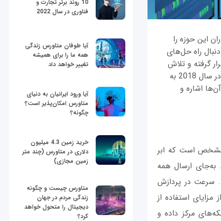
10 روند برتر تجارت و
فناوری در سال 2022
ن این حوزه را
آیا طوفان متاورس زندگی
نبال راه‌ حل‌های
همه ما را برای همیشه
رار گرفته و تلاش
تغییر خواهد داد
برای استفاده حداکثری از منابع، خود بازاری به وجود آورده است. به نظر می‌رسد مراکز داده در سال 2018 به
ن‌ها اشاره و
آیا ورود ایرانیان به دنیای
متاورس امکان‌پذیر است؟
چگونه؟
خرید زمین 4.3 میلیون
ین آن شود. اما مشخص است که ابر
دلاری در متاورس (چند متر
زمین مجازی)
اده است. به‌جای ارسال همه
ازش می‌شوند. سرعت در پردازش
متاورس چیست و چگونه
مزایای استفاده از
زندگی مردم در جهان
دیجیتال را متحول خواهد
ه‌های مرکز داده و
کرد؟