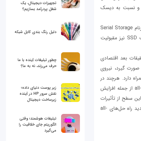
تجهیزات دیجیتال، یک
دارد و نسبت به دیسک
شغل پردرآمد بسازیم؟
گارتنر تخمین زده است تا سال 2021، 50 درصد از مراکز داده از استاندارد جدید SSA (سرنام Serial Storage
دلیل رنگ بندی کابل شبکه
Architecture) برای محاسبات سنگین و بار کاری بزرگ‌ داده استفاده کنند. کاهش قیمت SSD نیز مقبولیت
رت گرفته است. این تحقیقات بعد اقتصادی
چطور تبلیغات آینده با ما
حرف می‌زند، نه به ما؟
یرات صورت گیرد، نیروی
فه‌جویی 74 هزار دلاری را به همراه دارد. هرچند در
ابتدا به نظر می‌رسد هزینه این تغییرات افزایش چشمگیر داشته است، اما مزایای all-flash از جمله افزایش
زیر پوست دنیای داده؛
نقش سرور HP در آینده
ین سطح از تأثیرات
زیرساخت دیجیتال
نشان می‌دهد سازمان‌ها باید تعداد رک‌های دیسک چرخشی را کمتر و در طراحی‌های جدید راه‌ حل‌های all-
تبلیغات هوشمند؛ وقتی
الگوریتم جای خلاقیت را
می‌گیرد