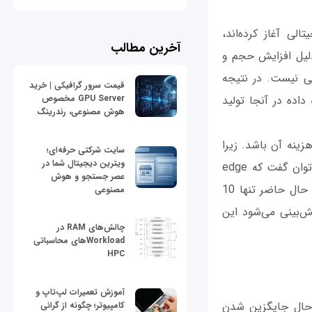
لی آغاز کرده‌اند،
آخرین مطالب
‌دلیل افزایش حجم و
قی نیست. در نتیجه
قیمت سرور گرافیکی | خرید
اده در آنجا تولید
GPU Server مخصوص
هوش مصنوعی، رندرینگ
زینه آن باشد. زیرا
سایت شرکتی حرفه‌ای؛
ویترین دیجیتال شما در
edge بخشی کلیدی از تجارت شما است و نیاز به برنامه‌ریزی دقیقی دارد. به جرئت می‌توان گفت که edge
عصر جستجو و هوش
در دنیای دیجیتال را تغییر خواهند داد. در حال حاضر تنها 10
مصنوعی
ش‌بینی می‌شود این
چالش‌های RAM در
Workloadهای محاسباتی
HPC
آموزش تعمیرات لپ‌تاپ و
ای چرخشی به‌مرور زمان کاهش می‌یابد و راه‌ حل‌های all-flash در حال جایگزین شدن
کامپیوتر؛ چگونه از گرانی