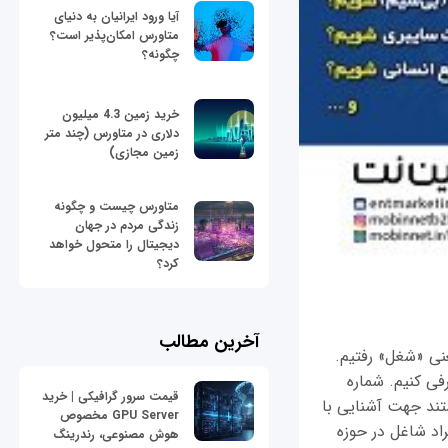
آیا ورود ایرانیان به دنیای
متاورس امکان‌پذیر است؟
چگونه؟
خرید زمین 4.3 میلیون
دلاری در متاورس (چند متر
زمین مجازی)
متاورس چیست و چگونه
زندگی مردم در جهان
دیجیتال را متحول خواهد
کرد؟
آخرین مطالب
عنی «شغل» رفتیم.
اضا را دارند را معرفی کنیم. شماره
قیمت سرور گرافیکی | خرید
ستند جهت آشنایی با
GPU Server مخصوص
یژه‌نامه مشاغل 1400 دید خوبی به افراد شاغل در حوزه‌
هوش مصنوعی، رندرینگ