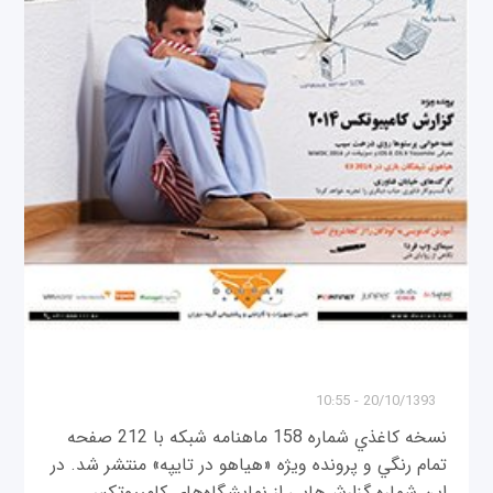
20/10/1393 - 10:55
نسخه كاغذي شماره 158 ماهنامه شبکه با 212 صفحه
تمام رنگي و پرونده ويژه «هياهو در تايپه» منتشر شد. در
اين شماره گزارش‌هايي از نمايشگاه‌هاي كامپيوتكس