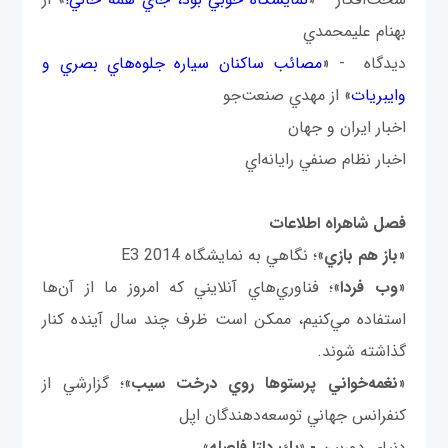
بهنام عليمحمدي
ديدگاه - «
مصائب ساكنان سياره جلوه‌هاي بصري و
وايبريات
» از مهدي صنعت‌جو
اخبار ايران و جهان
اخبار نظام صنفي رايانه‌اي
فصل شاهراه اطلاعات
«
باز هم بازي
»؛ نگاهي به نمايشگاه E3 2014
«
وب فردا
»؛ فناوري‌هاي آنلايني كه امروز ما از آن‌ها
استفاده مي‌كنيم، ممكن است ظرف چند سال آينده كنار
گذاشته شوند.
«
نغمه‌خواني پرستوها روي درخت سيب
»؛ گزارشي از
كنفرانس جهاني توسعه‌دهند‌گان اپل
دنياي دوربين
- «يك دلتا فاصله»