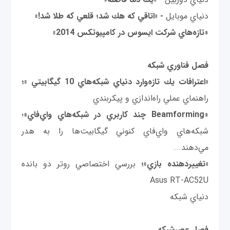
دنياي موبايل
- «اتاقي كه هك شد؛ قلعي كه طلا شد!»
«
تازه‌هاي شركت ايسوس در كامپيوتكس 2014»
فصل فناوري شبکه
«اعترافات يك تازه‌وارد دنياي شبكه‌هاي 10 گيگابيتي »؛
راهنماي عملي راه‌اندازي و پيكربندي
«
Beamforming
چند كاربري در شبكه‌هاي واي‌فاي
»؛
شبكه‌هاي واي‌فاي كنوني گيگابيت‌ها را به هدر
مي‌دهند...
«تغييردهنده بازي»؛
بررسي اختصاصي روتر دو بانده
Asus RT-AC52U
دنياي شبکه
فصل عصرشبکه