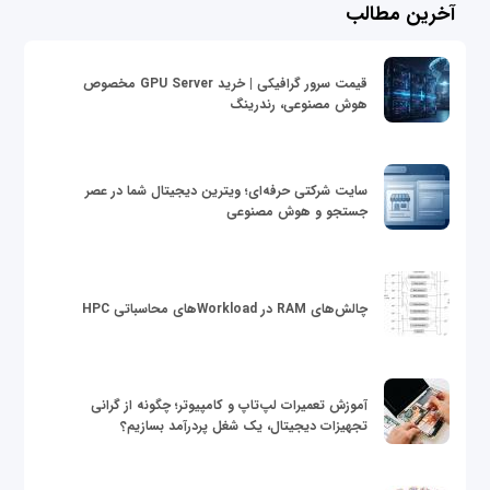
آخرین مطالب
قیمت سرور گرافیکی | خرید GPU Server مخصوص
هوش مصنوعی، رندرینگ
سایت شرکتی حرفه‌ای؛ ویترین دیجیتال شما در عصر
جستجو و هوش مصنوعی
چالش‌های RAM در Workloadهای محاسباتی HPC
آموزش تعمیرات لپ‌تاپ و کامپیوتر؛ چگونه از گرانی
تجهیزات دیجیتال، یک شغل پردرآمد بسازیم؟