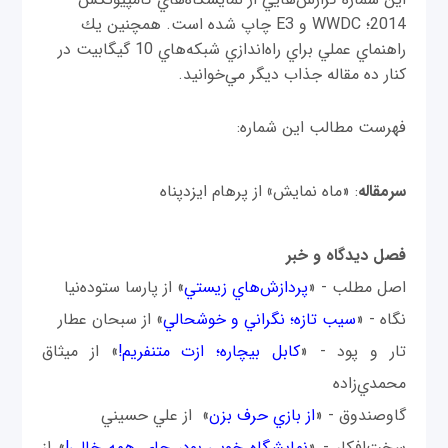
2014؛ WWDC و E3 چاپ شده است. همچنين يك
راهنماي عملي براي راه‌اندازي شبكه‌هاي 10 گيگابيت در
كنار ده مقاله جذاب ديگر مي‌خوانيد.
فهرست مطالب اين شماره:
سرمقاله
: «ماه نمايش
»
از پرهام ايزدپناه
فصل ديدگاه و خبر
اصل مطلب - «
پردازش‌هاي زيستي
» از پارسا ستوده‌نيا
نگاه - «
سيب تازه؛ نگراني و خوشحالي
» از سبحان عطار
تار و پود - «
كابل بيچاره؛ ازت متنفريم!
» از ميثاق
محمدي‌زاده
گاوصندوق - «
از بازي حرف بزن
» از علي حسيني
سخت‌افکار - «
نمايشگاه خوبي بود، جاي همه خالي!
» از