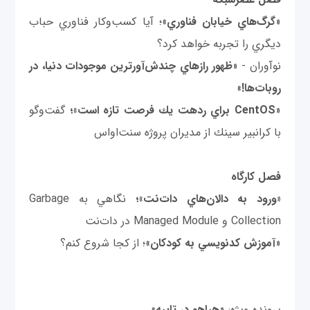
«
گرگ‌هاي خيابان فناوري
»؛ آيا كسب‌وكار فناوري حباب
ديگري را تجربه خواهد كرد؟
نوآوران - «
ظهور رازهاي چندش‌آورترين موجودات دنيا، در
روبات‌ها!
»
«
CentOS
براي ردهت يك فرصت تازه است»؛
گفت‌وگو
با كرانبير سينك از مديران پروژه سنت‌اواس
فصل كارگاه
«ورود به دالان‌هاي دات‌نت»؛
نگاهي به Garbage
Collection و Managed Module در دات‌نت
«
آموزش كدنويسي به كودكان
»؛ از كجا شروع كنم؟
پرونده ويژه: «
هياهو در تايپه
»