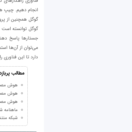
فناوری راهکارهای کنت
انجام دهیم. چیپ های Google Soli از رادار برای بهبود جستارها به
گوگل توانسته است ال
جستارها پاسخ دهند
دارد تا این فناوری را
مطالب پربازد
هوش مصنوعی Grok چیست و چه و
هوش مصنو
هوش مصنو
ماهنامه شبکه من
شبکه منتش