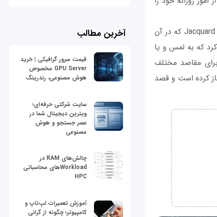
 امور روزانه خود را
گوگل همچنین از پروژه دیگری برای تولید لباس‌های هوشمند پرده برداشت. پروژه‌ای به نام Jacquard که در آن
آخرین مطالب
کرد که به لمس و یا
قیمت سرور گرافیکی | خرید
برای مقاصد مختلف
GPU Server مخصوص
‌ها استفاده کرد. گوگل برای این پروژه خود همکاری را با برند معروف Levi's آغاز کرده است و قصد
هوش مصنوعی، رندرینگ
سایت شرکتی حرفه‌ای؛
ویترین دیجیتال شما در
عصر جستجو و هوش
مصنوعی
چالش‌های RAM در
Workloadهای محاسباتی
HPC
آموزش تعمیرات لپ‌تاپ و
کامپیوتر؛ چگونه از گرانی