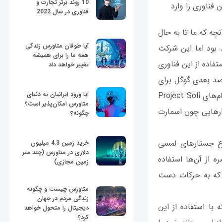
10 روند برتر تجارت و
 و قصد دارد تا این فناوری را وارد
فناوری در سال 2022
نچه که ما تا به حال
آیا طوفان متاورس زندگی
بود اما این شرکت
همه ما را برای همیشه
فاده از این فناوری
تغییر خواهد داد
صد بعدی گوگل برای
آیا ورود ایرانیان به دنیای
توسعه این فناوری خواهد بود. به این منظور این شرکت روز جمعه از پروژه جدید خود به نام‌های Project Soli
متاورس امکان‌پذیر است؟
در ابزارهایی چون اسمارت
چگونه؟
ه ما با انواع جستارهای لمسی
خرید زمین 4.3 میلیون
دلاری در متاورس (چند متر
ه از آن‌ها استفاده
زمین مجازی)
 که به حرکات دست
متاورس چیست و چگونه
زندگی مردم در جهان
ری پیشرفته گوگل یا ATAP معتقد است که با استفاده از این
دیجیتال را متحول خواهد
کرد؟