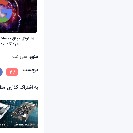
آیا گوگل موفق به س
خودآگاه شد
منبع:
سی نت
برچسب:
گوگل
به اشتراک گذاری م