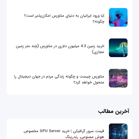
آیا ورود ایرانیان به دنیای متاورس امکان‌پذیر است؟
چگونه؟
خرید زمین 4.3 میلیون دلاری در متاورس (چند متر زمین
مجازی)
متاورس چیست و چگونه زندگی مردم در جهان دیجیتال را
متحول خواهد کرد؟
آخرین مطالب
قیمت سرور گرافیکی | خرید GPU Server مخصوص
هوش مصنوعی، رندرینگ