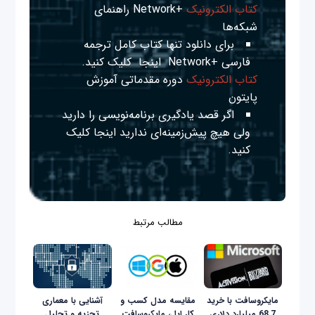
کتاب الکترونیک
+Network راهنمای
شبکه‌ها
برای دانلود تنها کتاب کامل ترجمه
فارسی +Network
اینجا
کلیک کنید.
کتاب الکترونیک
دوره مقدماتی آموزش
پایتون
اگر قصد یادگیری برنامه‌نویسی را دارید
ولی هیچ پیش‌زمینه‌ای ندارید
اینجا
کلیک
کنید.
مطالب مرتبط
مایکروسافت با خرید
مقایسه مدل کسب و
آشنایى با معمارى
68.7 میلیارد دلاری
کار اپل، مایکروسافت
تجزیه و تحلیل