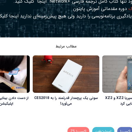
د تنها کتاب کامل ترجمه فارسی +Network
اینجا
کلیک کنید.
ک
دوره مقدماتی آموزش پایتون
ادگیری برنامه‌نویسی را دارید ولی هیچ پیش‌زمینه‌ای ندارید
اینجا
کلیک
مطالب مرتبط
سونی از گوشی‌های اکسپریا XZ2 و XZ2
سونی یک پرچمدار قدرتمند را به CES2018
از دست دادن بینایی
ایی کرد
می‌آورد!
اپلیکیشن
اکسپریا
اسمارت‌فون
اکسپریا Z5