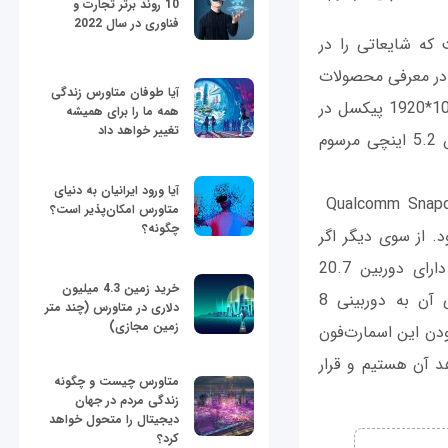
10 روند برتر تجارت و
فناوری در سال 2022
ت که شایعاتی را در
 سونی در معرفی محصولات
آیا طوفان متاورس زندگی
جدید خود است. به نظر می‌رسد اکسپریا Z5 قرار است که با صفحه‌نمایشی با وضوح 1080*1920 پیکسل در
همه ما را برای همیشه
تغییر خواهد داد
اندازه 5.5 اینچ و چگالی پیکسلی 401ppi وارد بازار شود. در این صورت از صفحه‌نمایش 5.2 اینچی مرسوم
آیا ورود ایرانیان به دنیای
شایعات اما همچنان بیان می‌کنند که این اسمارت‌فون جدید دارای پردازنده Qualcomm Snapdragon 810
متاورس امکان‌پذیر است؟
چگونه؟
 خواهند بود. از سوی دیگر اگر
شایعاتی که در این خصوص منتشر شده است صحت داشته باشد، این اسمارت‌فون دارای دوربین 20.7
خرید زمین 4.3 میلیون
مگاپیکسلی است که در پشت اسمارت‌فون قرار خواهد گرفت و البته دوربین جلویی آن به دوربینی 8
دلاری در متاورس (چند متر
زمین مجازی)
دن این اسمارت‌فون
د آن هستیم و قرار
متاورس چیست و چگونه
زندگی مردم در جهان
دیجیتال را متحول خواهد
کرد؟