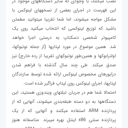
نصب می‎کنند، با وجودی که سایر دستگاه‎های موجود در
این فهرست در اجرای بعضی از نسخه‎های لینوکس با
مشکل مواجه می‎شوند، اما شما تقريبا می‎توانید مطمئن
باشید كه توزیع لینوکسی که انتخاب می‎کنید روی یک
کامپیوتر شخصی دسکتاپ به درستی اجرا خواهد
شد. همین موضوع در مورد لپ‎تاپ‎ها (از جمله نوت‎بوک‎ها،
اولترابوک‎ها و همین‌طور نوت‎بوک‎های تقريبا از رده خارج) نیز
صدق می‎کند. طی چند سال گذشته با فراهم شدن
درایورهای مخصوص لینوکس ارائه شده توسط سازندگان
لپ‎تاپ‎ها، اجرای لینوکس روی لپ‎تاپ فراگير شده است.
احتمالا شما هم در جریان تبلت‎های ویندوزی هستید، این
دستگاه‎ها به دو دسته طبقه‌بندی می‎شوند، آنهایی که از
پردازنده ARM استفاده می‎کنند و آنهایی که از یک
پردازنده سنتی x86 اینتل بهره می‎برند. متاسفانه هنوز