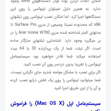
امکان آنلاک کردن بوت لودر دستگاه‎های ARM وجود
ندارد. به همین دلیل نمی‎توان لینوکس را روی این
دستگاه‎ها اجرا کرد. اما امکان نصب لینوکس روی تبلت‎های
x86 که محدوده نسبتا وسیعی از سری Surface Pro تا
مدل‎های کمتر شناخته شده سری Acer Iconia W700 را در
بر می‎گیرد وجود دارد. شناسایی تبلت‎های سازگار ساده
است: اگر تبلت شما از یک پردازنده 32 یا 64 بیت
استفاده می‎کند شما قادر خواهید بود سیستم‌عامل
لینوکس را تقریبا بدون دردسر روی آن نصب کنید.
اگر برای نصب با مشکل مواجه شدید جای نگرانی نیست،
شما می‎توانید لینوکس را روی یک فلش درایو نصب كرده
و آن را از این طریق اجرا كنيد.
سیستم‌عامل اپل (Mac OS X) را فراموش