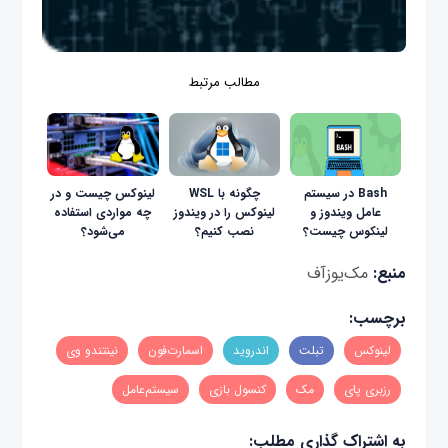
مطالب مرتبط
Bash در سیستم
چگونه با WSL
لینوکس چیست و در
عامل ویندوز و
لینوکس را در ویندوز
چه مواردی استفاده
لینکوس چیست؟
نصب کنیم؟
می‌شود؟
منبع:
مک‌یوزآف
برچسب:
لینوکس
تبلت
اندروید
اسمارت‌فون
نینتندو وی
رزبری پای
مک
کنسول بازی
سیستم‌عامل
به اشتراک گذاری مطلب: