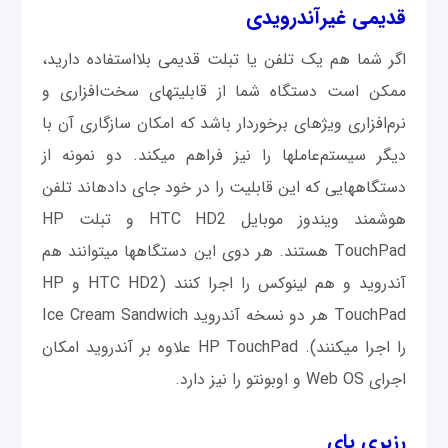
قدیمی‎ غیرآندرويدی
اگر شما هم یک تلفن یا تبلت قدیمی‎ بلااستفاده دارید،
ممکن است دستگاه شما از قابلیت‎های سخت‌افزاری و
نرم‌افزاری ویژه‎ای برخوردار باشد که امکان سازگاری آن با
دیگر سیستم‌عامل‎ها را نیز فراهم می‎کند. دو نمونه از
دستگاه‎هایی که این قابلیت را در خود جای داده‎اند تلفن
هوشمند ویندوز موبایل HTC HD2 و تبلت HP
TouchPad هستند. هر دوی این دستگاه‎ها می‎توانند هم
آندرويد و هم لینوکس را اجرا کنند (HTC HD2 و HP
TouchPad هر دو نسخه آندروید Ice Cream Sandwich
را اجرا می‎کنند). HP TouchPad علاوه بر آندرويد امکان
اجرای Web OS و اوبونتو را نیز دارد.
رزبری پای