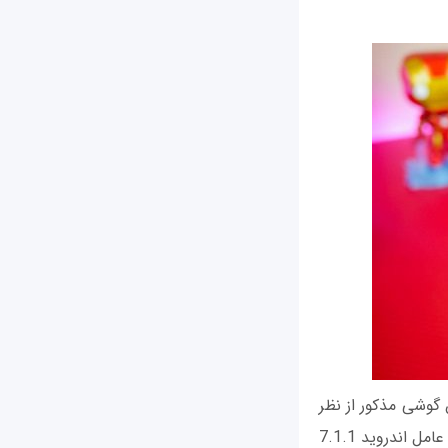
7 در 7.3 میلیمتر است. بنابراین گوشی مذکور از نظر
ضخامت نسبتا باریک بوده و ظرافت خوبی دارد. این گوشی 153 گرم وزن داشته و سیستم عامل اندروید 7.1.1