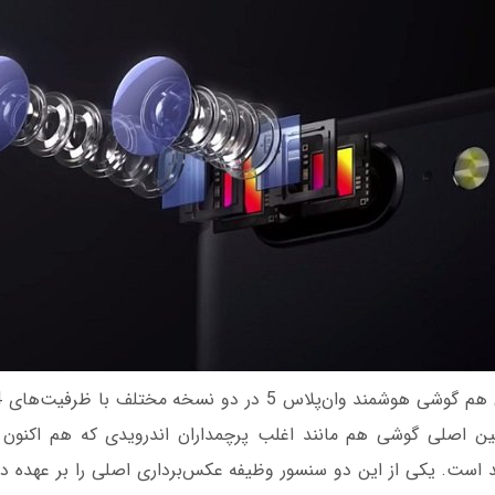
ن اصلی گوشی هم مانند اغلب پرچمداران اندرویدی که هم اکنون در
د است. یکی از این دو سنسور وظیفه عکس‌برداری اصلی را بر عهده دا