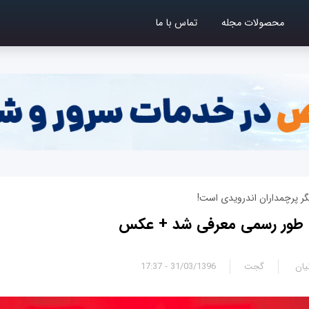
محصولات مجله
تماس با ما
گر پرچمداران اندرویدی است!
یان
گجت
31/03/1396 - 17:37