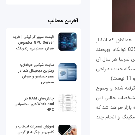
آخرین مطالب
قیمت سرور گرافیکی | خرید
 رونمایی کرد. همانطور که انتظار
GPU Server مخصوص
هوش مصنوعی، رندرینگ
داشتیم، پرچمدار جدید این شرکت گوشی وان‌پلاس 5 نام دارد و از تراشه اسنپدراگون 835 کوالکام بهره‌مند
 تقریبا هر سال آن
سایت شرکتی حرفه‌ای؛
دستگاه جذاب طراحی
ویترین دیجیتال شما در
عصر جستجو و هوش
مصنوعی
ی و از نوع اپتیک آمولد (Optic AMOLED) در نظر گرفته شده و وضوح
ترین مشخصات جالبی این
چالش‌های RAM در
Workloadهای محاسباتی
و نسخه مختلف روانه بازار خواهد شد که
HPC
ولتی‌تسکینگ و انجام چند
آموزش تعمیرات لپ‌تاپ و
کامپیوتر؛ چگونه از گرانی