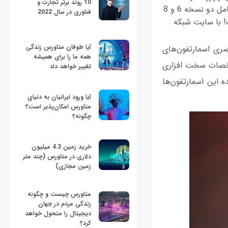
10 روند برتر تجارت و
جدیدش یعنی گوشی هوشمند وان‌پلاس 5 (OnePlus 5) بودیم. این اسمارتفون از نظر رم شامل دو نسخه 6 و 8
فناوری در سال 2022
قاتل پرچمدار (Flagship Killer) واقعی است! با سایت شبکه
آیا طوفان متاورس زندگی
س 5 می‌شنیدیم. احتمالا با سری اسمارتفون‌های
همه ما را برای همیشه
شخصات سخت افزاری
تغییر خواهد داد
 این اسمارتفون‌ها
آیا ورود ایرانیان به دنیای
متاورس امکان‌پذیر است؟
چگونه؟
خرید زمین 4.3 میلیون
دلاری در متاورس (چند متر
زمین مجازی)
متاورس چیست و چگونه
زندگی مردم در جهان
دیجیتال را متحول خواهد
کرد؟