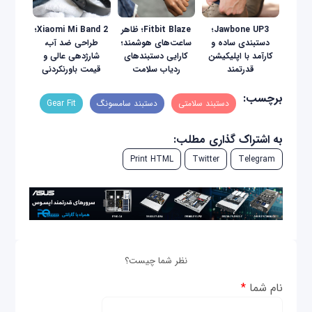
Jawbone UP3؛
Fitbit Blaze؛ ظاهر
Xiaomi Mi Band 2؛
دستبندی ساده و
ساعت‌های هوشمند؛
طراحی ضد آب،
کارآمد با اپلیکیشن
کارایی دستبندهای
شارژدهی عالی و
قدرتمند
ردیاب سلامت
قیمت باورنکردنی
برچسب:
دستبند سلامتی
دستبند سامسونگ
Gear Fit
به اشتراک گذاری مطلب:
Print HTML
Twitter
Telegram
نظر شما چیست؟
نام شما
*