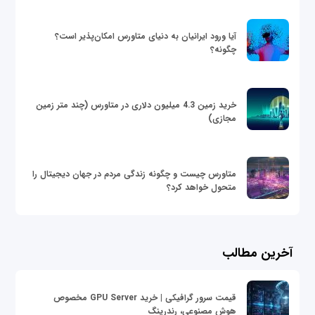
آیا ورود ایرانیان به دنیای متاورس امکان‌پذیر است؟
چگونه؟
خرید زمین 4.3 میلیون دلاری در متاورس (چند متر زمین
مجازی)
متاورس چیست و چگونه زندگی مردم در جهان دیجیتال را
متحول خواهد کرد؟
آخرین مطالب
قیمت سرور گرافیکی | خرید GPU Server مخصوص
هوش مصنوعی، رندرینگ