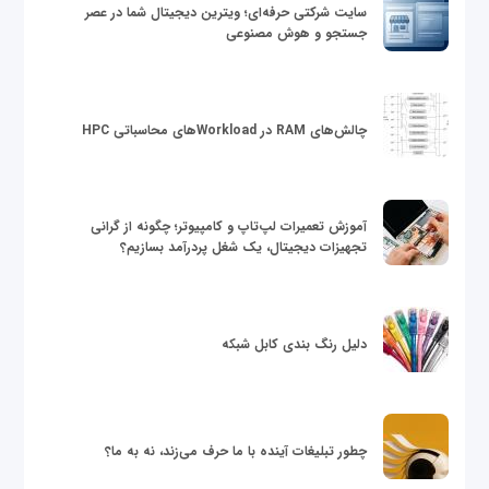
سایت شرکتی حرفه‌ای؛ ویترین دیجیتال شما در عصر
جستجو و هوش مصنوعی
چالش‌های RAM در Workloadهای محاسباتی HPC
آموزش تعمیرات لپ‌تاپ و کامپیوتر؛ چگونه از گرانی
تجهیزات دیجیتال، یک شغل پردرآمد بسازیم؟
دلیل رنگ بندی کابل شبکه
چطور تبلیغات آینده با ما حرف می‌زند، نه به ما؟