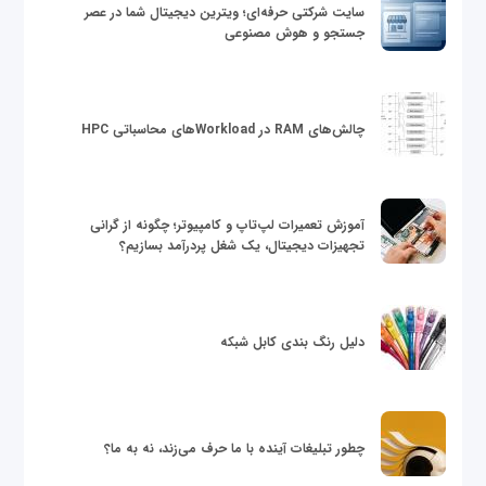
سایت شرکتی حرفه‌ای؛ ویترین دیجیتال شما در عصر
جستجو و هوش مصنوعی
چالش‌های RAM در Workloadهای محاسباتی HPC
آموزش تعمیرات لپ‌تاپ و کامپیوتر؛ چگونه از گرانی
تجهیزات دیجیتال، یک شغل پردرآمد بسازیم؟
دلیل رنگ بندی کابل شبکه
چطور تبلیغات آینده با ما حرف می‌زند، نه به ما؟