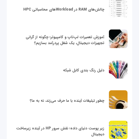
چالش‌های RAM در Workloadهای محاسباتی HPC
آموزش تعمیرات لپ‌تاپ و کامپیوتر؛ چگونه از گرانی
تجهیزات دیجیتال، یک شغل پردرآمد بسازیم؟
دلیل رنگ بندی کابل شبکه
چطور تبلیغات آینده با ما حرف می‌زند، نه به ما؟
زیر پوست دنیای داده؛ نقش سرور HP در آینده زیرساخت
دیجیتال