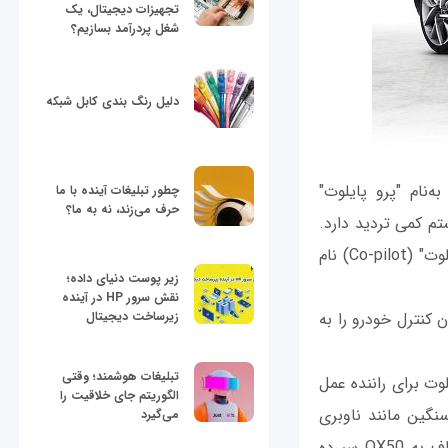
تجهیزات دیجیتال، یک
شغل پردرآمد بسازیم؟
دلیل رنگ بندی کابل شبکه
شرکت به‌نام "پرو پایلوت"
چطور تبلیغات آینده با ما
حرف می‌زند، نه به ما؟
سیستم کمی تردید دارد.
این شرکت در اصل هنگ‌کنگی بیشتر ترجیح می‌دهد تا از این فناوری تحت عنوان "کو پایلوت" (Co-pilot) نام
زیر پوست دنیای داده؛
نقش سرور HP در آینده
 کنترل خودرو را به
زیرساخت دیجیتال
تبلیغات هوشمند؛ وقتی
لوت برای راننده عمل
الگوریتم جای خلاقیت را
نگین مانند ناوبری
می‌گیرد
ترافیکی خودرو در بزرگ‌راه‌ها یا حفظ حرکت در مسیر با رعایت فاصله با خودروهای اطراف به QX50 سپرده