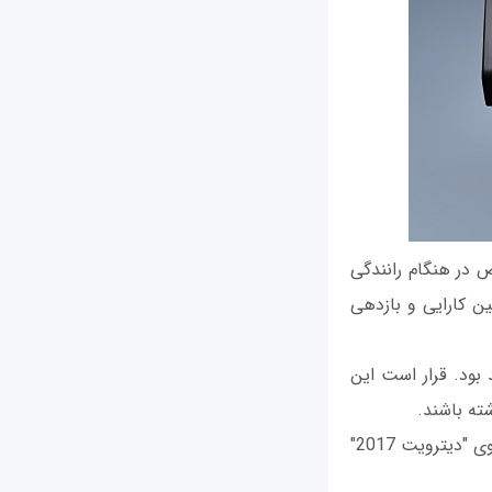
خاص در هنگام رانندگی
 کارایی و بازدهی
 خواهد بود. قرار است این
رونمایی عمومی خودروی اینفینیتی QX50 Concept در ماه جاری میلادی در نمایشگاه خودروی "دیترویت 2017"