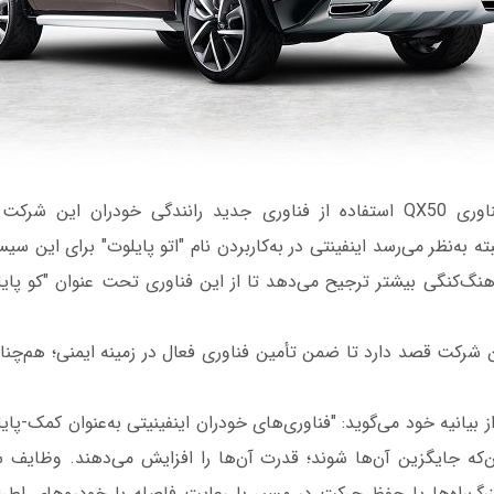
قلب تپنده پکیج فناوری QX50 استفاده از فناوری جدید رانندگی خودران این 
است. البته به‌نظر می‌رسد اینفینتی در به‌کاربردن نام "اتو پایلوت" برای این 
این شرکت قصد دارد تا ضمن تأمین فناوری فعال در زمینه ایمنی؛ هم‌چنان
 بیانیه خود می‌گوید: "فناوری‌های خودران اینفینیتی به‌عنوان کمک-پای
ین‌که جایگزین آن‌ها شوند؛ قدرت آن‌ها را افزایش می‌دهند. وظایف س