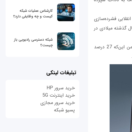
کارشناس عملیات شبکه
کیست و چه وظایفی دارد؟
ز سیستم انقلابی فشرده‌سازی
 که سال گذشته میلادی در
شبکه دسترسی رادیویی باز
چیست؟
اینفینیتی انتظار دارد استفاده از موتور جدید ۲ لیتری توربو شارژ شده چهار سیلندر VC ضمن این‌که 27 درصد
تبلیغات لینکی
خرید سرور HP
خرید اینترنت 5G
خرید سرور مجازی
پسیو شبکه