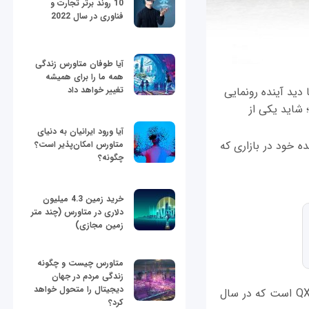
10 روند برتر تجارت و
فناوری در سال 2022
آیا طوفان متاورس زندگی
همه ما را برای همیشه
ینیتی (Infiniti) از جدیدترین خودروی سری لوکس SUV خود با دید آینده رونمایی
تغییر خواهد داد
سد؛ شاید یکی از
آیا ورود ایرانیان به دنیای
نده خود در بازاری که
متاورس امکان‌پذیر است؟
چگونه؟
خرید زمین 4.3 میلیون
دلاری در متاورس (چند متر
زمین مجازی)
متاورس چیست و چگونه
زندگی مردم در جهان
دیجیتال را متحول خواهد
از نظر مشخصات اصلی؛ مدل QX50 تا حدود زیادی مدل تحول یافته QX Sport Inspiration است که در سال
کرد؟