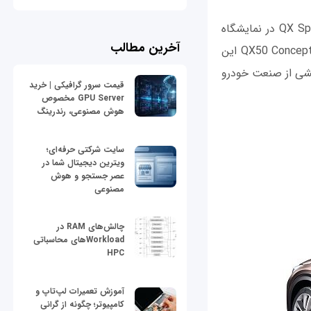
«رونالد کروگر»؛ مالک و مدیر اینفینیتی در این‌باره می‌گوید: «با رونمایی از QX Sport Inspiration در نمایشگاه
آخرین مطالب
خودروی پکن؛ موفق شدیم آینده مدل‌های اینفینیتی QX را به نمایش درآوریم. مدل جدید QX50 Concept این
بخشی از صنعت خودرو
قیمت سرور گرافیکی | خرید
GPU Server مخصوص
هوش مصنوعی، رندرینگ
سایت شرکتی حرفه‌ای؛
ویترین دیجیتال شما در
عصر جستجو و هوش
مصنوعی
چالش‌های RAM در
Workloadهای محاسباتی
HPC
آموزش تعمیرات لپ‌تاپ و
کامپیوتر؛ چگونه از گرانی