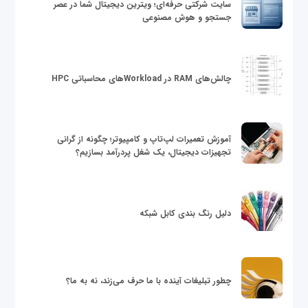
سایت شرکتی حرفه‌ای؛ ویترین دیجیتال شما در عصر
جستجو و هوش مصنوعی
چالش‌های RAM در Workloadهای محاسباتی HPC
آموزش تعمیرات لپ‌تاپ و کامپیوتر؛ چگونه از گرانی
تجهیزات دیجیتال، یک شغل پردرآمد بسازیم؟
دلیل رنگ بندی کابل شبکه
چطور تبلیغات آینده با ما حرف می‌زند، نه به ما؟