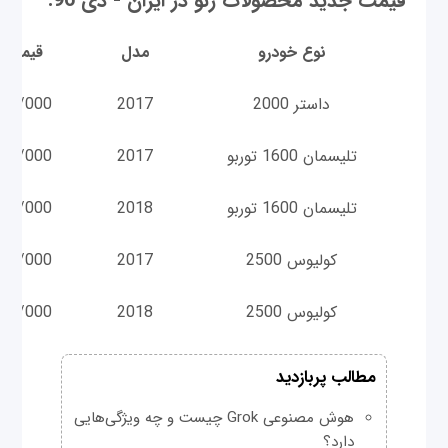
قیمت جدید محصولات رنو در ایران - دی 96
:
نوع خودرو
مدل
قیمت 
داستر 2000
2017
00/000
تلیسمان 1600 توربو
2017
00/000
تلیسمان 1600 توربو
2018
00/000
کولیوس 2500
2017
00/000
کولیوس 2500
2018
00/000
مطالب پربازدید
هوش مصنوعی Grok چیست و چه ویژگی‌هایی
دارد؟