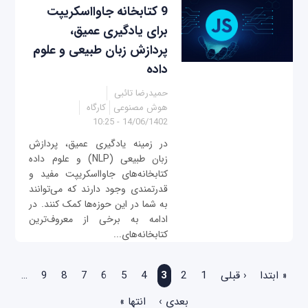
9 کتابخانه جاوااسکریپت
برای یادگیری عمیق،
پردازش زبان طبیعی و علوم
داده
حمیدرضا تائبی
هوش مصنوعی
کارگاه
14/06/1402 - 10:25
در زمینه یادگیری عمیق، پردازش
زبان طبیعی (NLP) و علوم داده
کتابخانه‌های جاوااسکریپت مفید و
قدرتمندی وجود دارند که می‌توانند
به شما در این حوزه‌ها کمک کنند. در
ادامه به برخی از معروف‌ترین
کتابخانه‌های...
صفحه‌ها
« ابتدا
‹ قبلی
1
2
3
4
5
6
7
8
9
…
بعدی ›
انتها »