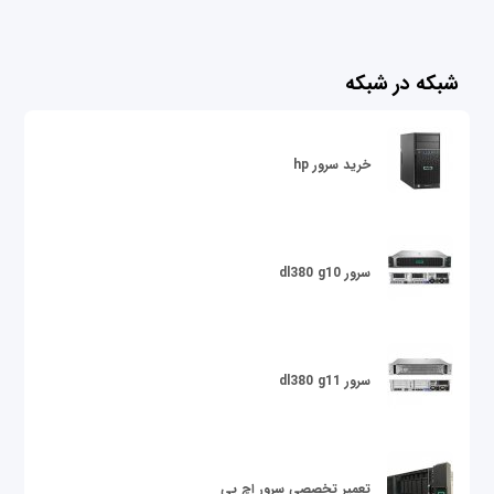
شبکه در شبکه
خرید سرور hp
سرور dl380 g10
سرور dl380 g11
تعمیر تخصصی سرور اچ پی