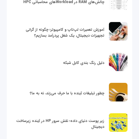
چالش‌های RAM در Workloadهای محاسباتی HPC
آموزش تعمیرات لپ‌تاپ و کامپیوتر؛ چگونه از گرانی
تجهیزات دیجیتال، یک شغل پردرآمد بسازیم؟
دلیل رنگ بندی کابل شبکه
چطور تبلیغات آینده با ما حرف می‌زند، نه به ما؟
زیر پوست دنیای داده؛ نقش سرور HP در آینده زیرساخت
دیجیتال