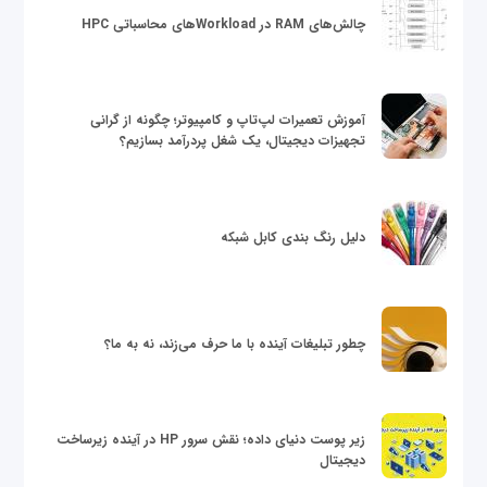
چالش‌های RAM در Workloadهای محاسباتی HPC
آموزش تعمیرات لپ‌تاپ و کامپیوتر؛ چگونه از گرانی
تجهیزات دیجیتال، یک شغل پردرآمد بسازیم؟
دلیل رنگ بندی کابل شبکه
چطور تبلیغات آینده با ما حرف می‌زند، نه به ما؟
زیر پوست دنیای داده؛ نقش سرور HP در آینده زیرساخت
دیجیتال