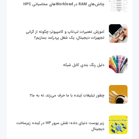
چالش‌های RAM در Workloadهای محاسباتی HPC
آموزش تعمیرات لپ‌تاپ و کامپیوتر؛ چگونه از گرانی
تجهیزات دیجیتال، یک شغل پردرآمد بسازیم؟
دلیل رنگ بندی کابل شبکه
چطور تبلیغات آینده با ما حرف می‌زند، نه به ما؟
زیر پوست دنیای داده؛ نقش سرور HP در آینده زیرساخت
دیجیتال